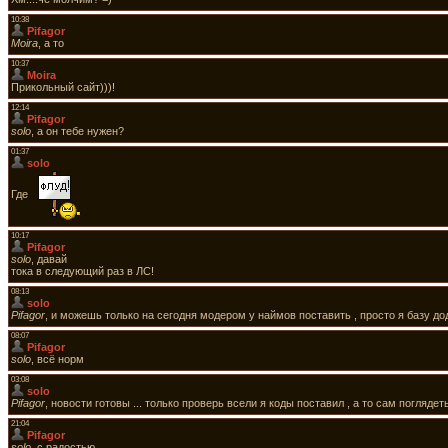
10:38
Pifagor
Moira
, а то
10:37
Moira
Прикольный сайт)))!
12:14
Pifagor
solo
, а он тебе нужен?
01:37
solo
Где
10:17
Pifagor
solo
, давай
тока в следующий раз в ЛС!
08:13
solo
Pifagor
, и можешь только на сегодня модером у наймов поставить , просто я базу дод
08:07
Pifagor
solo
, всё норм
03:08
solo
Pifagor
, новости готовы ... только проверь всели я коды поставил , а то сам поглядеть
21:04
Pifagor
solo
, с радостью