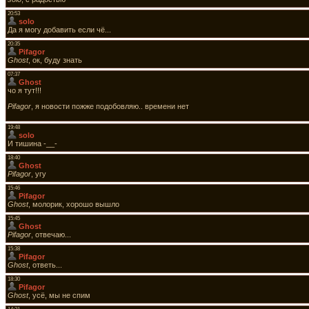
20:53
solo
Да я могу добавить если чё...
20:35
Pifagor
Ghost
, ок, буду знать
07:37
Ghost
чо я тут!!!
Pifagor
, я новости пожже подобовляю.. времени нет
19:48
solo
И тишина -__-
18:40
Ghost
Pifagor
, угу
15:46
Pifagor
Ghost
, молорик, хорошо вышло
15:45
Ghost
Pifagor
, отвечаю...
15:38
Pifagor
Ghost
, ответь...
18:30
Pifagor
Ghost
, усё, мы не спим