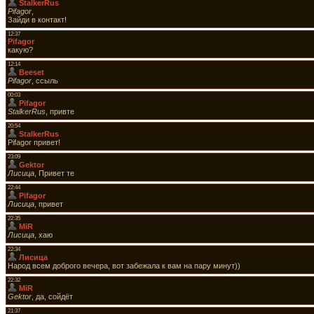
StalkerRus
Pifagor
,
Зайди в контакт!
12:37
Pifagor
какую?
12:14
Beeset
Pifagor
, ссыль
00:03
Pifagor
StalkerRus
, привте
20:54
StalkerRus
Pifagor привет!
23:09
Gektor
Лисица
, Привет те
22:44
Pifagor
Лисица
, привет
22:35
MiR
Лисица
, хаю
22:34
Лисица
Народ всем доброго вечера, вот забежала к вам на пару минут))
22:32
MiR
Gektor
, да, сойдёт
21:37