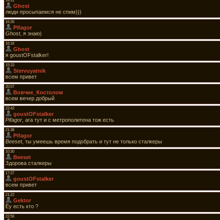
14:31
Ghost
люди просыпаемся не спим)))
16:26
Pifagor
Ghost
, я знаю)
16:16
Ghost
я goustOFstalker!
15:33
Stervuyatnik
всем привет
20:57
Вовчик_Костолом
всем вечер добрый
22:42
goustOFstalker
Pifagor
, ага тут и с метрополитена тож есть
21:38
Pifagor
Beeset
, ты умеешь время подобрать и тут не только сталкеры
10:30
Beeset
Здорова сталкеры
17:27
goustOFstalker
всем привет
21:22
Gektor
Ёу есть кто ?
22:56