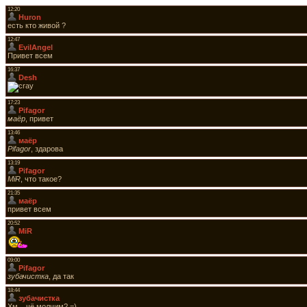
12:20
Huron
есть кто живой ?
12:47
EvilAngel
Привет всем
16:37
Desh
17:23
Pifagor
маёр
, привет
13:46
маёр
Pifagor
, здарова
13:19
Pifagor
MiR
, что такое?
21:35
маёр
привет всем
20:52
MiR
09:00
Pifagor
зубачистка
, да так
18:44
зубачистка
Хм....чё молчим? =)