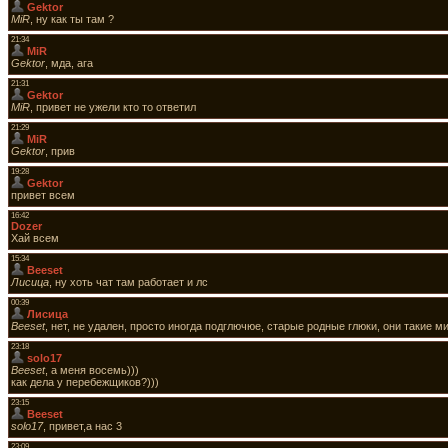
Gektor
MiR
, ну как ты там ?
21:34
MiR
Gektor
, мда, ага
21:31
Gektor
MiR
, привет не ужели кто то ответил
21:29
MiR
Gektor
, прив
19:28
Gektor
привет всем
16:42
Dozer
Хай всем
15:34
Beeset
Лисица
, ну хоть чат там работает и лс
00:39
Лисица
Beeset
, нет, не удален, просто иногда подглючюе, старые родные глюки, они такие м
23:18
solo17
Beeset
, а меня восемь)))
как дела у перебежщиков?)))
23:15
Beeset
solo17
, привет,а нас 3
23:09